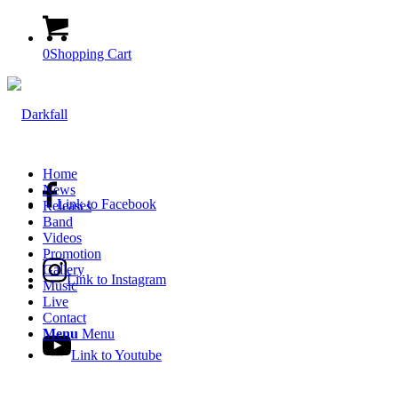
0
Shopping Cart
Home
News
Link to Facebook
Releases
Band
Videos
Promotion
Gallery
Link to Instagram
Music
Live
Contact
Menu
Menu
Link to Youtube