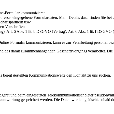
nline-Formular kommunizieren
resse, eingegebene Formulardaten. Mehr Details dazu finden Sie bei de
häftspartnern usw.
hen Vorschriften
g), Art. 6 Abs. 1 lit. b DSGVO (Vertrag), Art. 6 Abs. 1 lit. f DSGVO (
Online-Formular kommunizieren, kann es zur Verarbeitung personenb
nd des damit zusammenhängenden Geschäftsvorgangs verarbeitet. Die 
uns bereit gestellten Kommunikationswege den Kontakt zu uns suchen.
ndgerät und beim eingesetzten Telekommunikationsanbieter pseudonym
ntwortung gespeichert werden. Die Daten werden gelöscht, sobald der