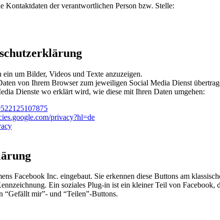
e Kontaktdaten der verantwortlichen Person bzw. Stelle:
nschutzerklärung
 ein um Bilder, Videos und Texte anzuzeigen.
Daten von Ihrem Browser zum jeweiligen Social Media Dienst übertragen
Media Dienste wo erklärt wird, wie diese mit Ihren Daten umgehen:
519522125107875
licies.google.com/privacy?hl=de
vacy
lärung
mens Facebook Inc. eingebaut. Sie erkennen diese Buttons am klassis
ichnung. Ein soziales Plug-in ist ein kleiner Teil von Facebook, der i
 “Gefällt mir”- und “Teilen”-Buttons.