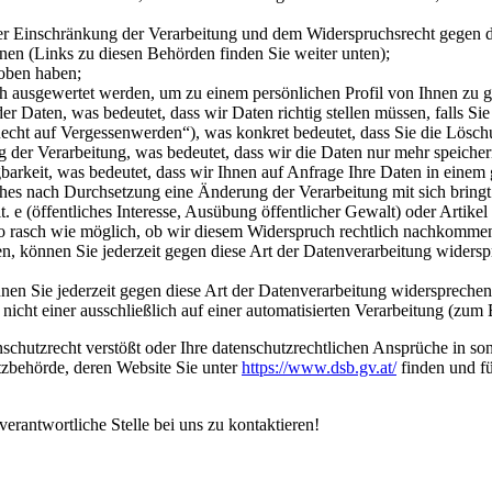
er Einschränkung der Verarbeitung und dem Widerspruchsrecht gegen d
nen (Links zu diesen Behörden finden Sie weiter unten);
hoben haben;
ch ausgewertet werden, um zu einem persönlichen Profil von Ihnen zu 
 Daten, was bedeutet, dass wir Daten richtig stellen müssen, falls Sie
ht auf Vergessenwerden“), was konkret bedeutet, dass Sie die Löschu
der Verarbeitung, was bedeutet, dass wir die Daten nur mehr speicher
arkeit, was bedeutet, dass wir Ihnen auf Anfrage Ihre Daten in einem 
es nach Durchsetzung eine Änderung der Verarbeitung mit sich bringt
. e (öffentliches Interesse, Ausübung öffentlicher Gewalt) oder Artikel 6
so rasch wie möglich, ob wir diesem Widerspruch rechtlich nachkomme
 können Sie jederzeit gegen diese Art der Datenverarbeitung widerspr
en Sie jederzeit gegen diese Art der Datenverarbeitung widersprechen
cht einer ausschließlich auf einer automatisierten Verarbeitung (zum
chutzrecht verstößt oder Ihre datenschutzrechtlichen Ansprüche in sons
tzbehörde, deren Website Sie unter
https://www.dsb.gv.at/
finden und fü
verantwortliche Stelle bei uns zu kontaktieren!