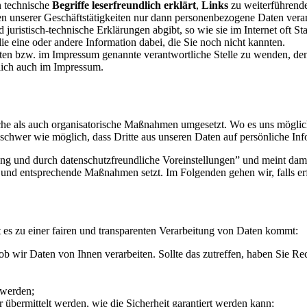
n technische
Begriffe leserfreundlich erklärt
,
Links
zu weiterführend
en unserer Geschäftstätigkeiten nur dann personenbezogene Daten verar
juristisch-technische Erklärungen abgibt, so wie sie im Internet oft St
die eine oder andere Information dabei, die Sie noch nicht kannten.
nten bzw. im Impressum genannte verantwortliche Stelle zu wenden, de
dlich auch im Impressum.
e als auch organisatorische Maßnahmen umgesetzt. Wo es uns möglich
hwer wie möglich, dass Dritte aus unseren Daten auf persönliche Inf
g und durch datenschutzfreundliche Voreinstellungen” und meint dami
und entsprechende Maßnahmen setzt. Im Folgenden gehen wir, falls er
es zu einer fairen und transparenten Verarbeitung von Daten kommt:
b wir Daten von Ihnen verarbeiten. Sollte das zutreffen, haben Sie Re
 werden;
 übermittelt werden, wie die Sicherheit garantiert werden kann;