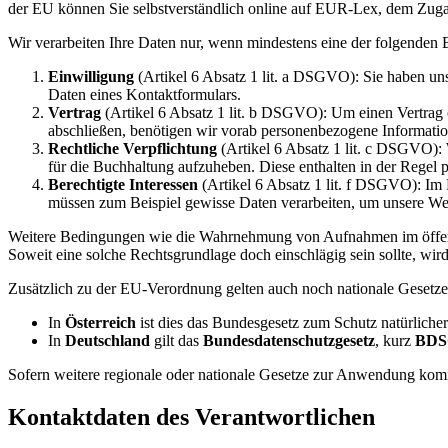
der EU können Sie selbstverständlich online auf EUR-Lex, dem Zu
Wir verarbeiten Ihre Daten nur, wenn mindestens eine der folgenden B
Einwilligung
(Artikel 6 Absatz 1 lit. a DSGVO): Sie haben un
Daten eines Kontaktformulars.
Vertrag
(Artikel 6 Absatz 1 lit. b DSGVO): Um einen Vertrag o
abschließen, benötigen wir vorab personenbezogene Informati
Rechtliche Verpflichtung
(Artikel 6 Absatz 1 lit. c DSGVO): W
für die Buchhaltung aufzuheben. Diese enthalten in der Regel
Berechtigte Interessen
(Artikel 6 Absatz 1 lit. f DSGVO): Im F
müssen zum Beispiel gewisse Daten verarbeiten, um unsere Websit
Weitere Bedingungen wie die Wahrnehmung von Aufnahmen im öffentlic
Soweit eine solche Rechtsgrundlage doch einschlägig sein sollte, wir
Zusätzlich zu der EU-Verordnung gelten auch noch nationale Gesetze
In
Österreich
ist dies das Bundesgesetz zum Schutz natürliche
In
Deutschland
gilt das
Bundesdatenschutzgesetz
, kurz
BDS
Sofern weitere regionale oder nationale Gesetze zur Anwendung komm
Kontaktdaten des Verantwortlichen